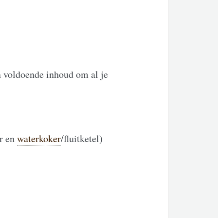
n voldoende inhoud om al je
er en
waterkoker
/fluitketel)