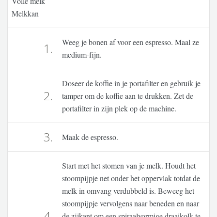
Volle melk
Melkkan
Weeg je bonen af voor een espresso. Maal ze
1.
medium-fijn.
Doseer de koffie in je portafilter en gebruik je
2.
tamper om de koffie aan te drukken. Zet de
portafilter in zijn plek op de machine.
3.
Maak de espresso.
Start met het stomen van je melk. Houdt het
stoompijpje net onder het oppervlak totdat de
melk in omvang verdubbeld is. Beweeg het
stoompijpje vervolgens naar beneden en naar
4.
de zijkant om een spiraalvormige draaikolk te