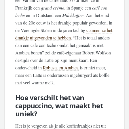
een variant van de caffè latte. Zo drinken ze in
Frankrijk een
grand crème
, in Spanje een
café con
leche
en in Duitsland een
Milchkaffee
. Aan het eind
van de 20e eeuw is het drankje populair geworden, in
de Verenigde Staten in de jaren tachtig
claimen ze het
drankje uitgevonden te hebben
. “Het is totaal anders
dan een cafe con leche omdat het gemaakt is met
Arabica bonen” zei de café-eigenaar Robert Wolfson
destijds over de Latte op zijn menukaart. Een
onderscheid in
Robusta en Arabica
is er niet meer,
maar een Latte is ondertussen ingeburgerd als koffie
met veel warme melk.
Hoe verschilt het van
cappuccino, wat maakt het
uniek?
Het is je vergeven als je alle koffiedrankjes niet uit