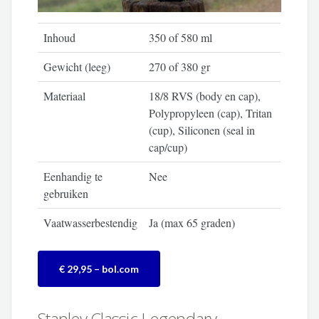
Inhoud
350 of 580 ml
Gewicht (leeg)
270 of 380 gr
Materiaal
18/8 RVS (body en cap),
Polypropyleen (cap), Tritan
(cup), Siliconen (seal in
cap/cup)
Eenhandig te
Nee
gebruiken
Vaatwasserbestendig
Ja (max 65 graden)
€ 29,95 – bol.com
Stanley Classic Legendary