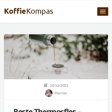
Toggle
naviga
20/12/2022
Martijn
Beste Thermosfles –