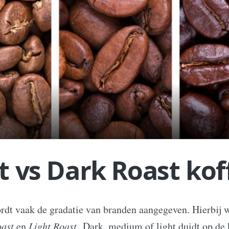
t vs Dark Roast kof
rdt vaak de gradatie van branden aangegeven. Hierbij
ast
en
Light Roast
. Dark, medium of light duidt op de 